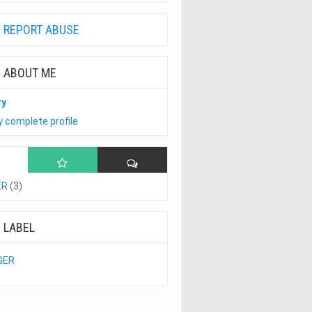
REPORT ABUSE
ABOUT ME
ry
 complete profile
ER
(3)
LABEL
GER