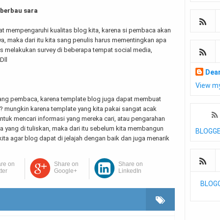
 berbau sara
gat mempengaruhi kualitas blog kita, karena si pembaca akan
ya, maka dari itu kita sang penulis harus mementingkan apa
rus melakukan survey di beberapa tempat social media,
Dll
Dea
View my
sang pembaca, karena template blog juga dapat membuat
? mungkin karena template yang kita pakai sangat acak
ntuk mencari informasi yang mereka cari, atau pengarahan
a yang di tuliskan, maka dari itu sebelum kita membangun
BLOGG
ita agar blog dapat di jelajah dengan baik dan juga menarik
re on
Share on
Share on
tter
Google+
LinkedIn
BLOG