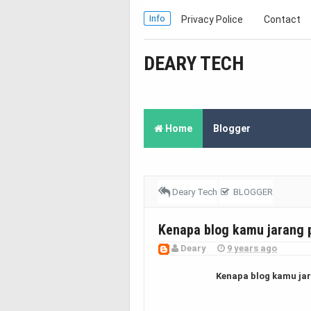
Info
Privacy Police
Contact
DEARY TECH
Home
Blogger
Deary Tech
BLOGGER
Kenapa blog kamu jarang 
Deary
9 years ago
Kenapa blog kamu ja