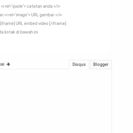
n
<i rel="quote">
catatan anda
</i>
kan
<i rel="image">
URL gambar
</i>
[iframe] URL embed video [/iframe]
a kotak di bawah ini
kai
Disqus
Blogger