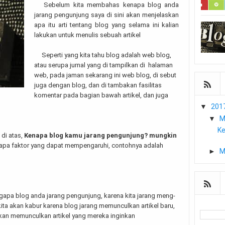
Sebelum kita membahas kenapa blog anda
jarang pengunjung saya di sini akan menjelaskan
apa itu arti tentang blog yang selama ini kalian
lakukan untuk menulis sebuah artikel
Seperti yang kita tahu blog adalah web blog,
atau serupa jurnal yang di tampilkan di halaman
web, pada jaman sekarang ini web blog, di sebut
juga dengan blog, dan di tambakan fasilitas
komentar pada bagian bawah artikel, dan juga
▼
201
▼
M
Ke
 di atas,
Kenapa blog kamu jarang pengunjung? mungkin
apa faktor yang dapat mempengaruhi, contohnya adalah
►
M
ngapa blog anda jarang pengunjung, karena kita jarang meng-
kita akan kabur karena blog jarang memunculkan artikel baru,
akan memunculkan artikel yang mereka inginkan