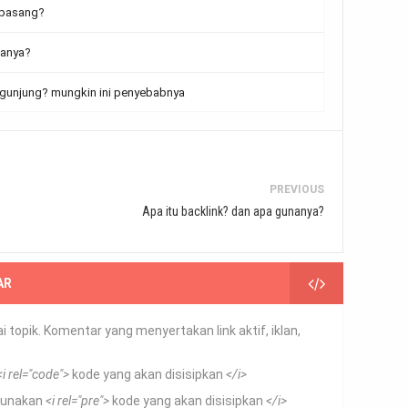
 pasang?
nanya?
gunjung? mungkin ini penyebabnya
PREVIOUS
Apa itu backlink? dan apa gunanya?
AR
 topik. Komentar yang menyertakan link aktif, iklan,
<i rel="code">
kode yang akan disisipkan
</i>
 gunakan
<i rel="pre">
kode yang akan disisipkan
</i>